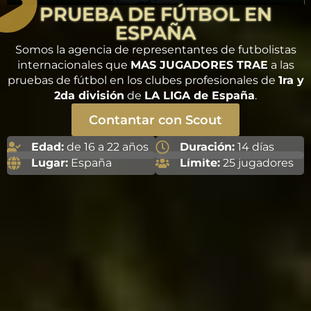
PRUEBA DE FÚTBOL EN
ESPAÑA
Somos la agencia de representantes de futbolistas
internacionales que
MAS JUGADORES TRAE
a las
pruebas de fútbol en los clubes profesionales de
1ra y
2da división
de
LA LIGA de España
.
Contantar con Scout
Edad:
de 16 a 22 años
Duración:
14 días
Lugar:
España
Límite:
25 jugadores